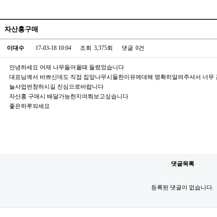
자산홍구매
이대수
17-03-18 10:04
조회
3,375회
댓글
0건
안녕하세요 어제 나무들어올때 들렸었습니다
대표님께서 바쁘신데도 직접 집앞나무시들한이유에대해 명확히알려주셔서 너무
늘사업번창하시길 진심으로바랍니다
자산홍 구매시 배달가능한지여쭤보고싶습니다
좋은하루되세요
댓글목록
등록된 댓글이 없습니다.