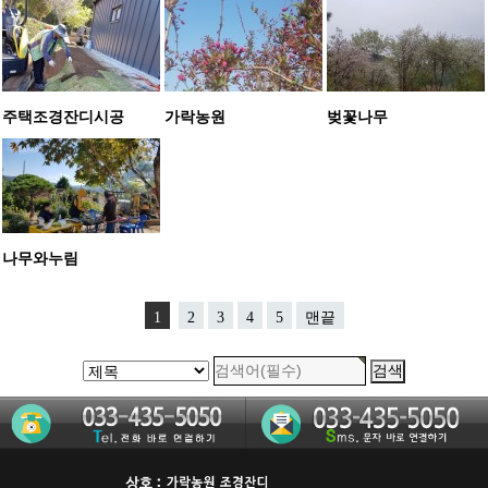
주택조경잔디시공
가락농원
벚꽃나무
나무와누림
1
2
3
4
5
맨끝