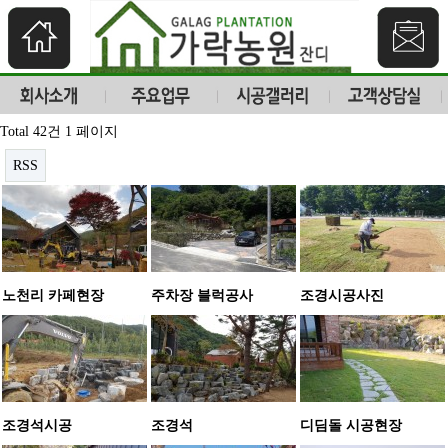
Total 42건
1 페이지
RSS
노천리 카페현장
주차장 블럭공사
조경시공사진
조경석시공
조경석
디딤돌 시공현장